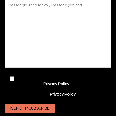
Acconsento al trattamento dei miei dati in
conformità con la
Privacy Policy
del sito.
ENG: I consent to the processing of my data in
accordance with the
Privacy Policy
of the site.